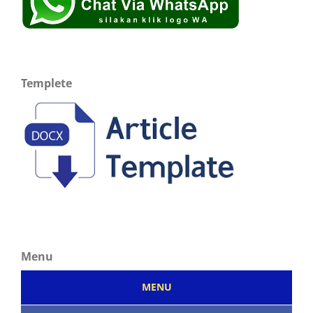
Templete
Menu
MENU