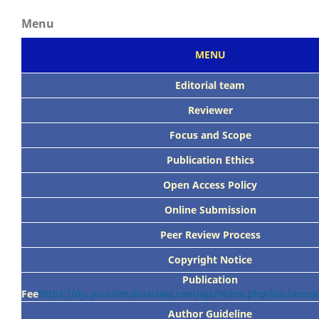
Menu
MENU
Editorial team
Reviewer
Focus
and Scope
Publication Ethics
Open Access Policy
Online Submission
Peer
Review Process
Copyright Notice
Publication
Fee
https://ojs.jurnalmahasiswa.com/ojs/index.php/bin/ann
Author Guideline