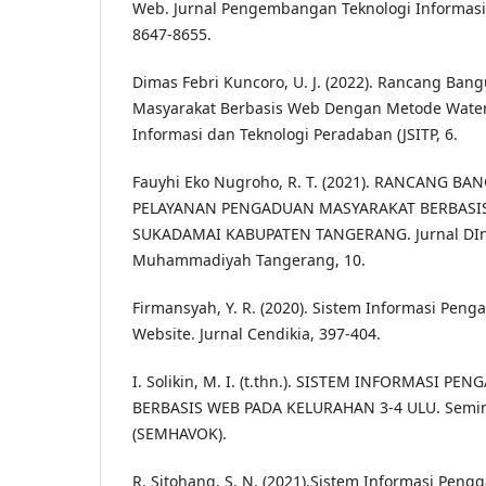
Web. Jurnal Pengembangan Teknologi Informasi
8647-8655.
Dimas Febri Kuncoro, U. J. (2022). Rancang Ba
Masyarakat Berbasis Web Dengan Metode Waterfa
Informasi dan Teknologi Peradaban (JSITP, 6.
Fauyhi Eko Nugroho, R. T. (2021). RANCANG B
PELAYANAN PENGADUAN MASYARAKAT BERBASIS
SUKADAMAI KABUPATEN TANGERANG. Jurnal DIna
Muhammadiyah Tangerang, 10.
Firmansyah, Y. R. (2020). Sistem Informasi Pen
Website. Jurnal Cendikia, 397-404.
I. Solikin, M. I. (t.thn.). SISTEM INFORMASI 
BERBASIS WEB PADA KELURAHAN 3-4 ULU. Seminar
(SEMHAVOK).
R. Sitohang, S. N. (2021).Sistem Informasi Pengg