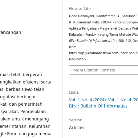
How to Cite
Dede Handayani, Hadityatama, A., Maulana Su
& Muhammad Hafiz. (2024). Rancang Bangun
Aplikasi Pengaduan Masyarakat Berbasis We
erancangan
Kelurahan Pondok Kacang Timur Metode Wate
BIN : Bulletin Of Informatics
,
1
(4), 200–212. Re
from
https://ojs.jurnalmahasiswa.com/index.php/bi
le/view/272
More Citation Formats
rmasi telah berperan
ngkatkan efisiensi serta
asi berbasis
web
telah
Issue
ngatasi berbagai
Vol. 1 No. 4 (2024): Vol. 1 No. 4 (2
akat dan pemerintah,
BIN : Bulletin Of Informatics
syarakat. Pengelolaan
erlukan untuk menunjang
Section
pemerintahan. Kelurahan
Articles
le Form dan juga media