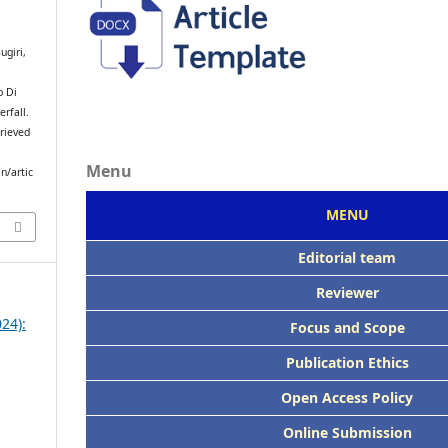
giri,
b Di
rfall.
trieved
Menu
n/artic
MENU
Editorial team
Reviewer
024):
Focus
and Scope
Publication Ethics
Open Access Policy
Online Submission