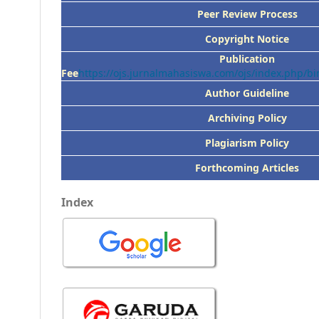
Peer
Review Process
Copyright Notice
Publication
Fee
https://ojs.jurnalmahasiswa.com/ojs/index.php/
Author Guideline
Archiving Policy
Plagiarism Policy
Forthcoming Articles
Index