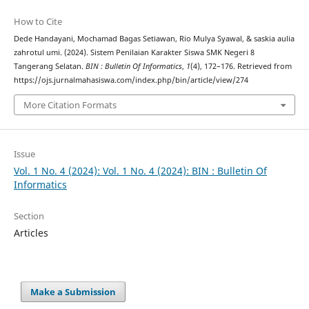
How to Cite
Dede Handayani, Mochamad Bagas Setiawan, Rio Mulya Syawal, & saskia aulia
zahrotul umi. (2024). Sistem Penilaian Karakter Siswa SMK Negeri 8
Tangerang Selatan.
BIN : Bulletin Of Informatics
,
1
(4), 172–176. Retrieved from
https://ojs.jurnalmahasiswa.com/index.php/bin/article/view/274
More Citation Formats
Issue
Vol. 1 No. 4 (2024): Vol. 1 No. 4 (2024): BIN : Bulletin Of
Informatics
Section
Articles
Make a Submission