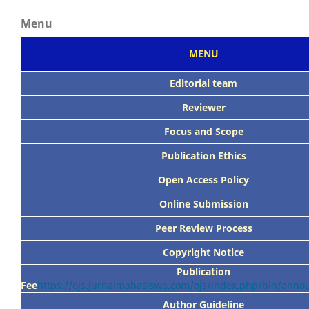
Menu
MENU
Editorial team
Reviewer
Focus
and Scope
Publication Ethics
Open Access Policy
Online Submission
Peer
Review Process
Copyright Notice
Publication
Fee
https://ojs.jurnalmahasiswa.com/ojs/index.php/bin/ann
Author Guideline