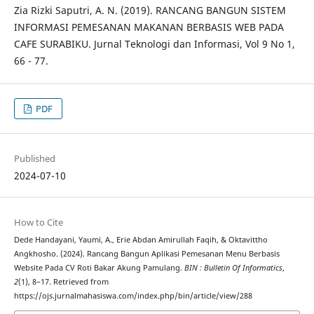
Zia Rizki Saputri, A. N. (2019). RANCANG BANGUN SISTEM
INFORMASI PEMESANAN MAKANAN BERBASIS WEB PADA
CAFE SURABIKU. Jurnal Teknologi dan Informasi, Vol 9 No 1,
66 - 77.
PDF
Published
2024-07-10
How to Cite
Dede Handayani, Yaumi, A., Erie Abdan Amirullah Faqih, & Oktavittho
Angkhosho. (2024). Rancang Bangun Aplikasi Pemesanan Menu Berbasis
Website Pada CV Roti Bakar Akung Pamulang.
BIN : Bulletin Of Informatics
,
2
(1), 8–17. Retrieved from
https://ojs.jurnalmahasiswa.com/index.php/bin/article/view/288