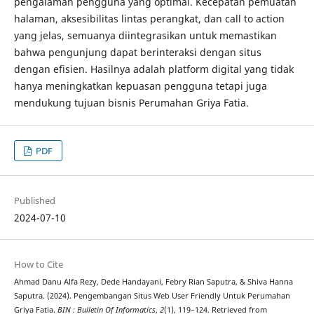
pengalaman pengguna yang optimal. Kecepatan pemuatan
halaman, aksesibilitas lintas perangkat, dan call to action
yang jelas, semuanya diintegrasikan untuk memastikan
bahwa pengunjung dapat berinteraksi dengan situs
dengan efisien. Hasilnya adalah platform digital yang tidak
hanya meningkatkan kepuasan pengguna tetapi juga
mendukung tujuan bisnis Perumahan Griya Fatia.
PDF
Published
2024-07-10
How to Cite
Ahmad Danu Alfa Rezy, Dede Handayani, Febry Rian Saputra, & Shiva Hanna
Saputra. (2024). Pengembangan Situs Web User Friendly Untuk Perumahan
Griya Fatia.
BIN : Bulletin Of Informatics
,
2
(1), 119–124. Retrieved from