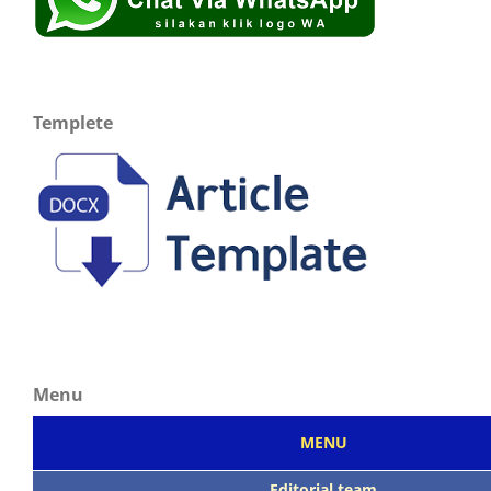
Templete
Menu
MENU
Editorial team