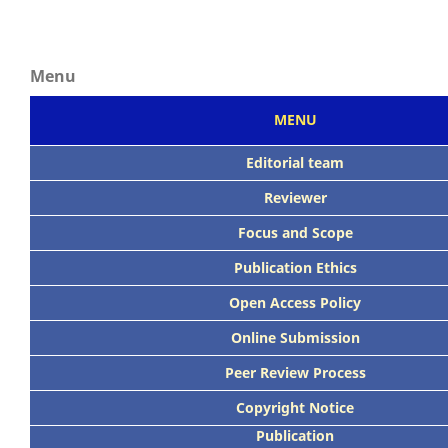
Menu
MENU
Editorial team
Reviewer
Focus
and Scope
Publication Ethics
Open Access Policy
Online Submission
Peer
Review Process
Copyright Notice
Publication