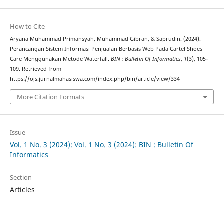
How to Cite
Aryana Muhammad Primansyah, Muhammad Gibran, & Saprudin. (2024).
Perancangan Sistem Informasi Penjualan Berbasis Web Pada Cartel Shoes
Care Menggunakan Metode Waterfall.
BIN : Bulletin Of Informatics
,
1
(3), 105–
109. Retrieved from
https://ojs.jurnalmahasiswa.com/index.php/bin/article/view/334
More Citation Formats
Issue
Vol. 1 No. 3 (2024): Vol. 1 No. 3 (2024): BIN : Bulletin Of
Informatics
Section
Articles