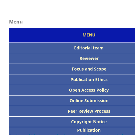
Menu
MENU
Editorial team
Reviewer
Focus
and Scope
Publication Ethics
Open Access Policy
Online Submission
Peer
Review Process
Copyright Notice
Publication