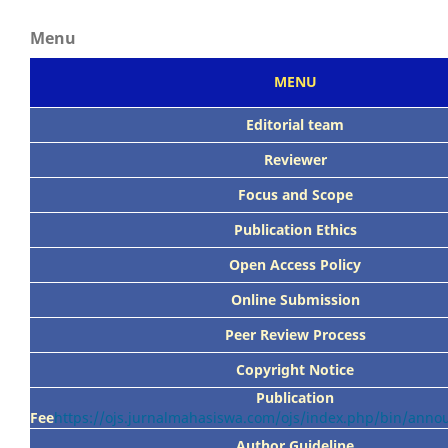
Menu
MENU
Editorial team
Reviewer
Focus
and Scope
Publication Ethics
Open Access Policy
Online Submission
Peer
Review Process
Copyright Notice
Publication
Fee
https://ojs.jurnalmahasiswa.com/ojs/index.php/bin/ann
Author Guideline