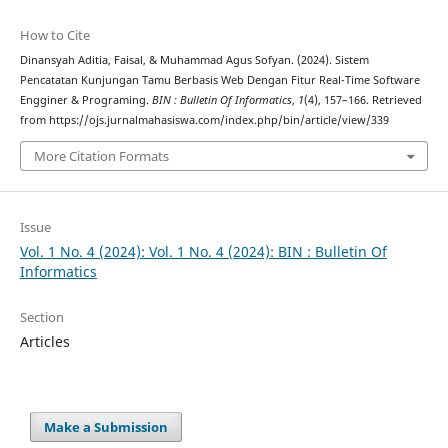
How to Cite
Dinansyah Aditia, Faisal, & Muhammad Agus Sofyan. (2024). Sistem
Pencatatan Kunjungan Tamu Berbasis Web Dengan Fitur Real-Time Software
Engginer & Programing.
BIN : Bulletin Of Informatics
,
1
(4), 157–166. Retrieved
from https://ojs.jurnalmahasiswa.com/index.php/bin/article/view/339
More Citation Formats
Issue
Vol. 1 No. 4 (2024): Vol. 1 No. 4 (2024): BIN : Bulletin Of
Informatics
Section
Articles
Make a Submission