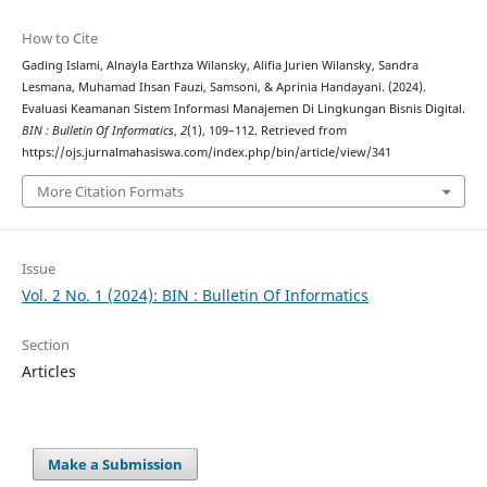
How to Cite
Gading Islami, Alnayla Earthza Wilansky, Alifia Jurien Wilansky, Sandra
Lesmana, Muhamad Ihsan Fauzi, Samsoni, & Aprinia Handayani. (2024).
Evaluasi Keamanan Sistem Informasi Manajemen Di Lingkungan Bisnis Digital.
BIN : Bulletin Of Informatics
,
2
(1), 109–112. Retrieved from
https://ojs.jurnalmahasiswa.com/index.php/bin/article/view/341
More Citation Formats
Issue
Vol. 2 No. 1 (2024): BIN : Bulletin Of Informatics
Section
Articles
Make a Submission