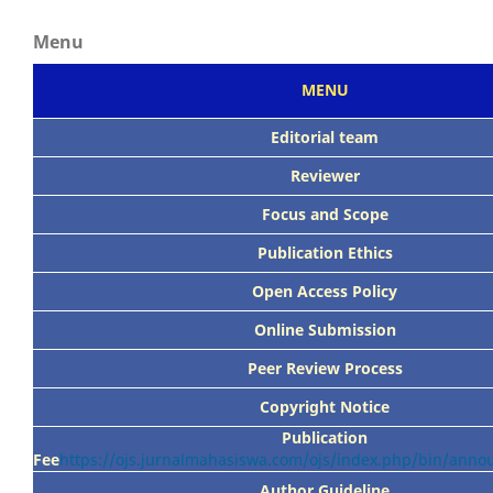
Menu
MENU
Editorial team
Reviewer
Focus
and Scope
Publication Ethics
Open Access Policy
Online Submission
Peer
Review Process
Copyright Notice
Publication
Fee
https://ojs.jurnalmahasiswa.com/ojs/index.php/bin/ann
Author Guideline