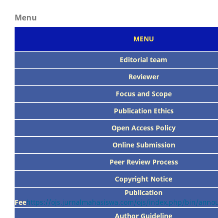
Menu
MENU
Editorial team
Reviewer
Focus
and Scope
Publication Ethics
Open Access Policy
Online Submission
Peer
Review Process
Copyright Notice
Publication
Fee
https://ojs.jurnalmahasiswa.com/ojs/index.php/bin/ann
Author Guideline