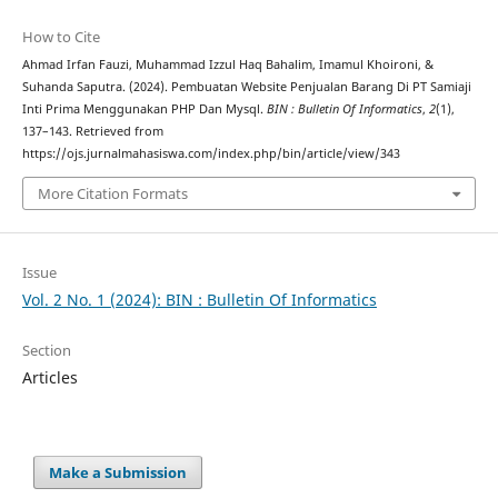
How to Cite
Ahmad Irfan Fauzi, Muhammad Izzul Haq Bahalim, Imamul Khoironi, &
Suhanda Saputra. (2024). Pembuatan Website Penjualan Barang Di PT Samiaji
Inti Prima Menggunakan PHP Dan Mysql.
BIN : Bulletin Of Informatics
,
2
(1),
137–143. Retrieved from
https://ojs.jurnalmahasiswa.com/index.php/bin/article/view/343
More Citation Formats
Issue
Vol. 2 No. 1 (2024): BIN : Bulletin Of Informatics
Section
Articles
Make a Submission