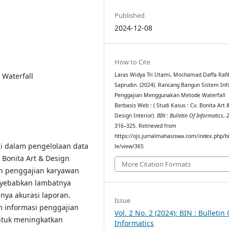
Published
2024-12-08
How to Cite
 Waterfall
Laras Widya Tri Utami, Mochamad Daffa Rafik
Saprudin. (2024). Rancang Bangun Sistem Inf
Penggajian Menggunakan Metode Waterfall
Berbasis Web : ( Studi Kasus : Cv. Bonita Art 
Design Interior).
BIN : Bulletin Of Informatics
,
316–325. Retrieved from
https://ojs.jurnalmahasiswa.com/index.php/bi
si dalam pengelolaan data
le/view/365
Bonita Art & Design
More Citation Formats
n penggajian karyawan
nyebabkan lambatnya
nya akurasi laporan.
Issue
m informasi penggajian
Vol. 2 No. 2 (2024): BIN : Bulletin 
tuk meningkatkan
Informatics