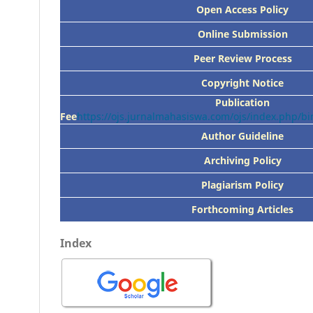
Open Access Policy
Online Submission
Peer
Review Process
Copyright Notice
Publication
Fee
https://ojs.jurnalmahasiswa.com/ojs/index.php/
Author Guideline
Archiving Policy
Plagiarism Policy
Forthcoming Articles
Index