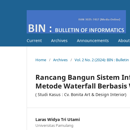
Current
Archives
Announcements
Abou
Home
/
Archives
/
Vol. 2 No. 2 (2024): BIN : Bulleti
Rancang Bangun Sistem I
Metode Waterfall Berbasis
( Studi Kasus : Cv. Bonita Art & Design Interior)
Laras Widya Tri Utami
Universitas Pamulang