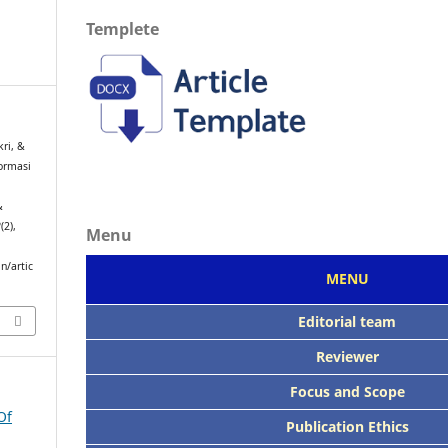
Templete
ri, &
ormasi
&
2
(2),
Menu
n/artic
MENU
Editorial team
Reviewer
Focus
and Scope
Of
Publication Ethics