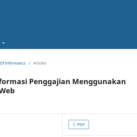
t
n Of Informatics
/
Articles
nformasi Penggajian Menggunakan
 Web
PDF