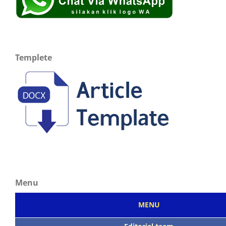
Templete
Menu
MENU