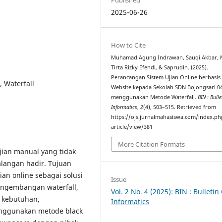
2025-06-26
How to Cite
Muhamad Agung Indrawan, Sauqi Akbar, 
Tirta Rizky Efendi, & Saprudin. (2025).
Perancangan Sistem Ujian Online berbasis
, Waterfall
Website kepada Sekolah SDN Bojongsari 0
menggunakan Metode Waterfall.
BIN : Bulle
Informatics
,
2
(4), 503–515. Retrieved from
https://ojs.jurnalmahasiswa.com/index.ph
article/view/381
More Citation Formats
ian manual yang tidak
halangan hadir. Tujuan
ian online sebagai solusi
Issue
engembangan waterfall,
Vol. 2 No. 4 (2025): BIN : Bulletin
 kebutuhan,
Informatics
enggunakan metode black