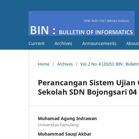
Current
Archives
Announcements
Abou
Home
/
Archives
/
Vol. 2 No. 4 (2025): BIN : Bullet
Perancangan Sistem Ujian 
Sekolah SDN Bojongsari 0
Muhamad Agung Indrawan
Universitas Pamulang
Muhammad Sauqi Akbar