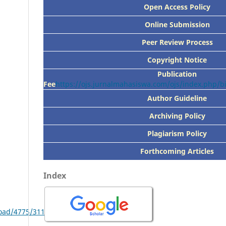
Open Access Policy
Online Submission
Peer
Review Process
Copyright Notice
Publication
Fee
https://ojs.jurnalmahasiswa.com/ojs/index.php/
Author Guideline
Archiving Policy
Plagiarism Policy
Forthcoming Articles
Index
nload/4775/3117