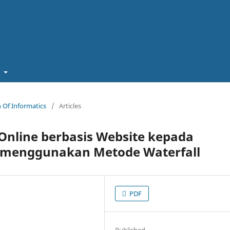
t
in Of Informatics
/
Articles
Online berbasis Website kepada
4 menggunakan Metode Waterfall
PDF
Published