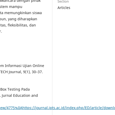
wawancara dengan pihak
Section
sistem mampu
Articles
ta memungkinkan siswa
 pun, yang diharapkan
as, fleksibilitas, dan
r.
em Informasi Ujian Online
CH Journal, 9(1), 30–37.
k Box Testing Pada
. Jurnal Education and
/view/4775%0Ahttps://journal.ipts.ac.id/index.php/ED/article/dow