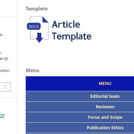
Templete
M.,
4
tin Of
Menu
p/bin/
MENU
Editorial team
Reviewer
 Of
Focus
and Scope
Publication Ethics