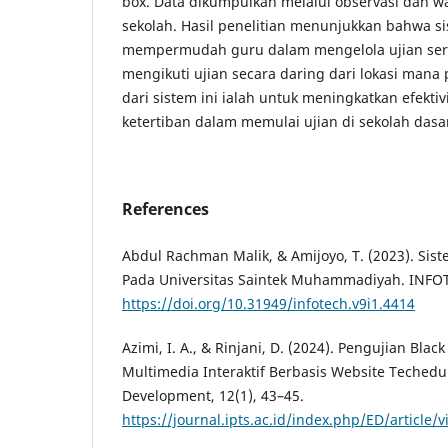
box. Data dikumpulkan melalui observasi dan 
sekolah. Hasil penelitian menunjukkan bahwa 
mempermudah guru dalam mengelola ujian ser
mengikuti ujian secara daring dari lokasi mana
dari sistem ini ialah untuk meningkatkan efektivit
ketertiban dalam memulai ujian di sekolah dasa
References
Abdul Rachman Malik, & Amijoyo, T. (2023). Sist
Pada Universitas Saintek Muhammadiyah. INFOTE
https://doi.org/10.31949/infotech.v9i1.4414
Azimi, I. A., & Rinjani, D. (2024). Pengujian Blac
Multimedia Interaktif Berbasis Website Techedu
Development, 12(1), 43–45.
https://journal.ipts.ac.id/index.php/ED/article