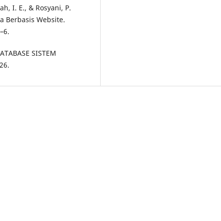
h, I. E., & Rosyani, P.
wa Berbasis Website.
–6.
 DATABASE SISTEM
26.