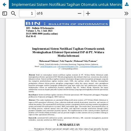
Implementasi Sistem Notifikasi Tagihan Otomatis untuk Meningkatkan Efisiensi Operasional ISP di PT. Widara Media Informasi