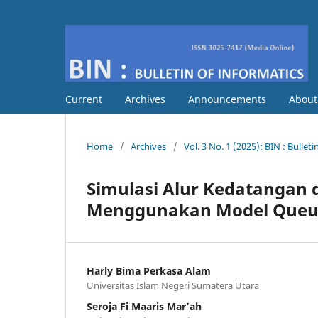
Current
Archives
Announcements
Abou
Home
/
Archives
/
Vol. 3 No. 1 (2025): BIN : Bullet
Simulasi Alur Kedatangan 
Menggunakan Model Queue
Harly Bima Perkasa Alam
Universitas Islam Negeri Sumatera Utara
Seroja Fi Maaris Mar’ah