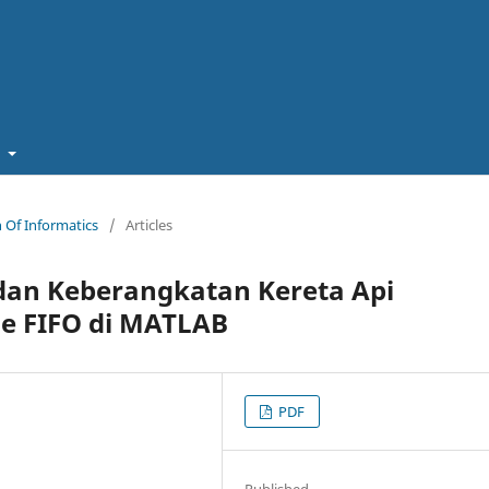
t
in Of Informatics
/
Articles
dan Keberangkatan Kereta Api
 FIFO di MATLAB
PDF
Published