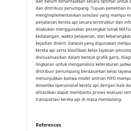
dan belum dimanfaatkan secara optimal untuk an
dan distribusi penumpang. Tujuan penelitian i
mengimplementasikan simulasi yang mampu mem
perjalanan kereta api secara terstruktur dan inf
dilakukan menggunakan perangkat lunak MAT
kedatangan, waktu pelayanan, dan keberangkata
kejadian diskrit. Dataset yang digunakan melipu
kereta api serta klasifikasi kelas layanan penum
divisualisasikan dalam bentuk grafik garis, di
lingkaran untuk menganalisis keteraturan jadwal
distribusi penumpang berdasarkan kelas layanan
menunjukkan bahwa model antrian FIFO mampu
dinamika operasional kereta api dengan baik da
dihasilkan dapat membantu proses evaluasi se
transportasi kereta api di masa mendatang.
References