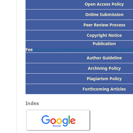
Open Access Policy
Online Submission
Peer
Review Process
Copyright Notice
Publication
Fee
https://ojs.jurnalmahasiswa.com/ojs/index.php/
Author Guideline
Archiving Policy
Plagiarism Policy
Forthcoming Articles
Index