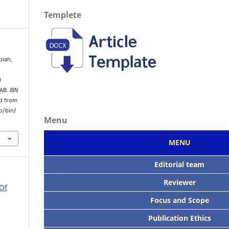
Templete
rbiah,
i
LAB.
BIN
ed from
p/bin/
Menu
MENU
Editorial team
Reviewer
 Of
Focus
and Scope
Publication Ethics