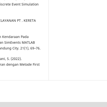
screte Event Simulation
 PELAYANAN PT . KERETA
ian Kendaraan Pada
an SimEvents MATLAB
andung City. 21(1), 69–76.
ani, S. (2022).
ran dengan Metode First