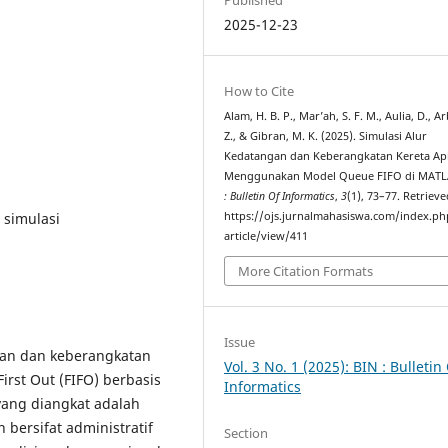
2025-12-23
How to Cite
Alam, H. B. P., Mar’ah, S. F. M., Aulia, D., A
Z., & Gibran, M. K. (2025). Simulasi Alur
Kedatangan dan Keberangkatan Kereta Ap
Menggunakan Model Queue FIFO di MAT
: Bulletin Of Informatics
,
3
(1), 73–77. Retriev
, simulasi
https://ojs.jurnalmahasiswa.com/index.ph
article/view/411
More Citation Formats
Issue
gan dan keberangkatan
Vol. 3 No. 1 (2025): BIN : Bulletin
irst Out (FIFO) berbasis
Informatics
yang diangkat adalah
bersifat administratif
Section