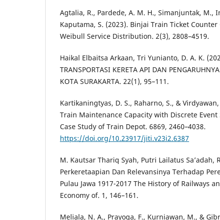
Agtalia, R., Pardede, A. M. H., Simanjuntak, M., I
Kaputama, S. (2023). Binjai Train Ticket Counte
Weibull Service Distribution. 2(3), 2808–4519.
Haikal Elbaitsa Arkaan, Tri Yunianto, D. A. K.
TRANSPORTASI KERETA API DAN PENGARUHNYA
KOTA SURAKARTA. 22(1), 95–111.
Kartikaningtyas, D. S., Raharno, S., & Virdyawan, 
Train Maintenance Capacity with Discrete Event
Case Study of Train Depot. 6869, 2460–4038.
https://doi.org/10.23917/jiti.v23i2.6387
M. Kautsar Thariq Syah, Putri Lailatus Sa’adah, R.
Perkeretaapian Dan Relevansinya Terhadap Pe
Pulau Jawa 1917-2017 The History of Railways an
Economy of. 1, 146–161.
Meliala, N. A., Prayoga, F., Kurniawan, M., & Gib