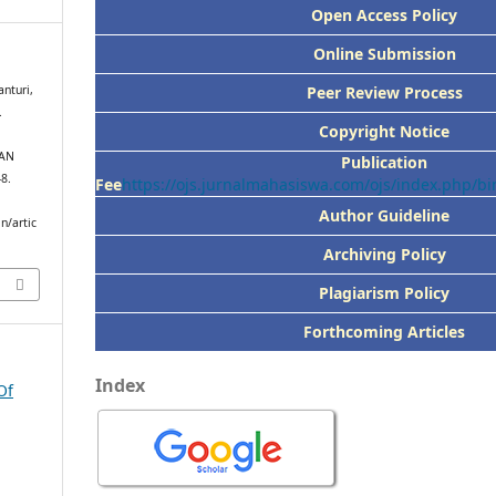
Open Access Policy
Online Submission
Peer
Review Process
nturi,
.
Copyright Notice
AN
Publication
48.
Fee
https://ojs.jurnalmahasiswa.com/ojs/index.php/
Author Guideline
n/artic
Archiving Policy
Plagiarism Policy
Forthcoming Articles
Index
Of