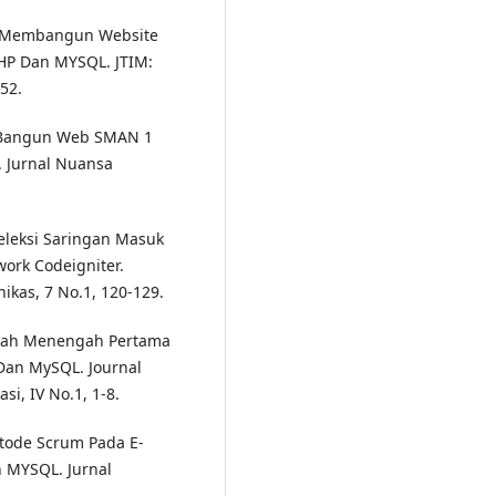
19). Membangun Website
P Dan MYSQL. JTIM:
52.
ng Bangun Web SMAN 1
 Jurnal Nuansa
 Seleksi Saringan Masuk
ork Codeigniter.
ikas, 7 No.1, 120-129.
olah Menengah Pertama
an MySQL. Journal
i, IV No.1, 1-8.
etode Scrum Pada E-
 MYSQL. Jurnal