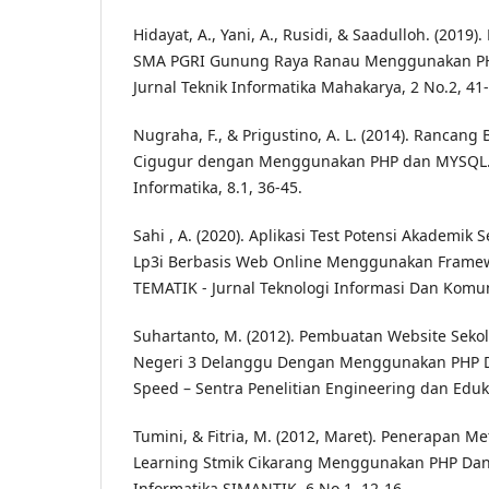
Hidayat, A., Yani, A., Rusidi, & Saadulloh. (20
SMA PGRI Gunung Raya Ranau Menggunakan PH
Jurnal Teknik Informatika Mahakarya, 2 No.2, 41-
Nugraha, F., & Prigustino, A. L. (2014). Ranca
Cigugur dengan Menggunakan PHP dan MYSQL.
Informatika, 8.1, 36-45.
Sahi , A. (2020). Aplikasi Test Potensi Akademik
Lp3i Berbasis Web Online Menggunakan Framew
TEMATIK - Jurnal Teknologi Informasi Dan Komun
Suhartanto, M. (2012). Pembuatan Website Sek
Negeri 3 Delanggu Dengan Menggunakan PHP D
Speed – Sentra Penelitian Engineering dan Edukas
Tumini, & Fitria, M. (2012, Maret). Penerapan M
Learning Stmik Cikarang Menggunakan PHP Dan
Informatika SIMANTIK, 6 No.1, 12-16.