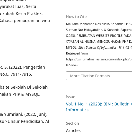
rakat luas, Serta
 kuliah Kerja Praktek.
How to Cite
 Bahasa pemograman web
Maulana Mohamad Nasirudin, Srinanda LP Sia
Sulthan Nur Hidayatullah, & Suhanda Saputra
(2023). PEMBUATAN WEBSITE PROFILE PADA
YAYASAN AL-HUSNA MENGGUNAKAN PHP D
MYSQL.
BIN : Bulletin Of Informatics
,
1
(1), 42–
Retrieved from
https://ojs.jurnalmahasiswa.com/index.php/bi
le/view/6
 R. S. (2022). Pengertian
No.6, 7911-7915.
More Citation Formats
ebsite Sekolah Di Sekolah
unakan PHP & MYSQL.
Issue
Vol. 1 No. 1 (2023): BIN : Bulletin 
Informatics
, & Yumriani. (2022, Juni).
sur-Unsur Pendidikan. Al
Section
Articles