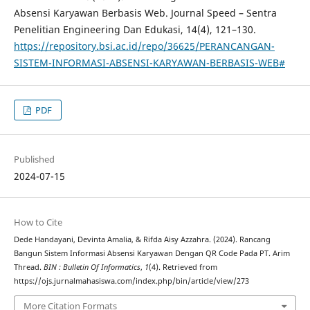
Absensi Karyawan Berbasis Web. Journal Speed – Sentra
Penelitian Engineering Dan Edukasi, 14(4), 121–130.
https://repository.bsi.ac.id/repo/36625/PERANCANGAN-
SISTEM-INFORMASI-ABSENSI-KARYAWAN-BERBASIS-WEB#
PDF
Published
2024-07-15
How to Cite
Dede Handayani, Devinta Amalia, & Rifda Aisy Azzahra. (2024). Rancang
Bangun Sistem Informasi Absensi Karyawan Dengan QR Code Pada PT. Arim
Thread.
BIN : Bulletin Of Informatics
,
1
(4). Retrieved from
https://ojs.jurnalmahasiswa.com/index.php/bin/article/view/273
More Citation Formats