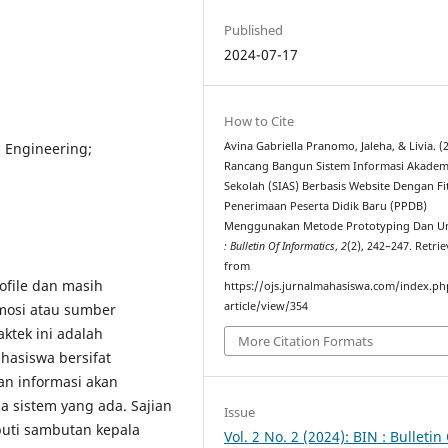
Published
2024-07-17
How to Cite
s Engineering;
Avina Gabriella Pranomo, Jaleha, & Livia. (
Rancang Bangun Sistem Informasi Akadem
Sekolah (SIAS) Berbasis Website Dengan Fi
Penerimaan Peserta Didik Baru (PPDB)
Menggunakan Metode Prototyping Dan U
: Bulletin Of Informatics
,
2
(2), 242–247. Retri
from
ofile dan masih
https://ojs.jurnalmahasiswa.com/index.ph
article/view/354
mosi atau sumber
aktek ini adalah
More Citation Formats
asiswa bersifat
an informasi akan
a sistem yang ada. Sajian
Issue
puti sambutan kepala
Vol. 2 No. 2 (2024): BIN : Bulletin