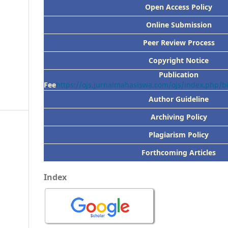
Open Access Policy
Online Submission
Peer
Review Process
Copyright Notice
Publication
Fee
https://ojs.jurnalmahasiswa.com/ojs/index.php/
Author Guideline
Archiving Policy
Plagiarism Policy
Forthcoming Articles
Index