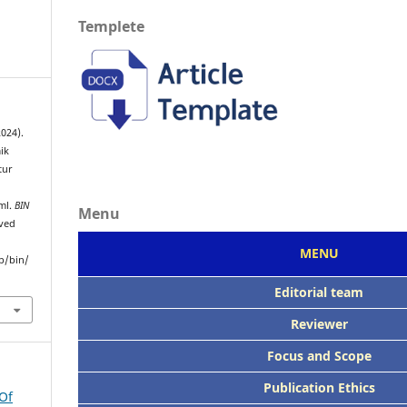
Templete
2024).
ik
tur
ml.
BIN
Menu
eved
MENU
p/bin/
Editorial team
Reviewer
Focus
and Scope
Publication Ethics
 Of