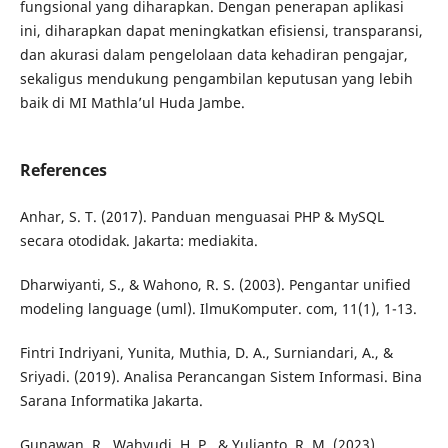
fungsional yang diharapkan. Dengan penerapan aplikasi
ini, diharapkan dapat meningkatkan efisiensi, transparansi,
dan akurasi dalam pengelolaan data kehadiran pengajar,
sekaligus mendukung pengambilan keputusan yang lebih
baik di MI Mathla’ul Huda Jambe.
References
Anhar, S. T. (2017). Panduan menguasai PHP & MySQL
secara otodidak. Jakarta: mediakita.
Dharwiyanti, S., & Wahono, R. S. (2003). Pengantar unified
modeling language (uml). IlmuKomputer. com, 11(1), 1-13.
Fintri Indriyani, Yunita, Muthia, D. A., Surniandari, A., &
Sriyadi. (2019). Analisa Perancangan Sistem Informasi. Bina
Sarana Informatika Jakarta.
Gunawan, R., Wahyudi, H. P., & Yulianto, R. M. (2023).