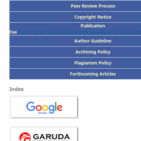
Peer
Review Process
Copyright Notice
Publication
Fee
https://ojs.jurnalmahasiswa.com/ojs/index.php/bin/ann
Author Guideline
Archiving Policy
Plagiarism Policy
Forthcoming Articles
Index