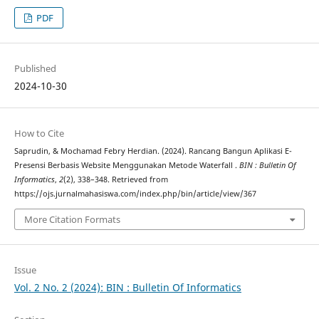
PDF
Published
2024-10-30
How to Cite
Saprudin, & Mochamad Febry Herdian. (2024). Rancang Bangun Aplikasi E-
Presensi Berbasis Website Menggunakan Metode Waterfall .
BIN : Bulletin Of
Informatics
,
2
(2), 338–348. Retrieved from
https://ojs.jurnalmahasiswa.com/index.php/bin/article/view/367
More Citation Formats
Issue
Vol. 2 No. 2 (2024): BIN : Bulletin Of Informatics