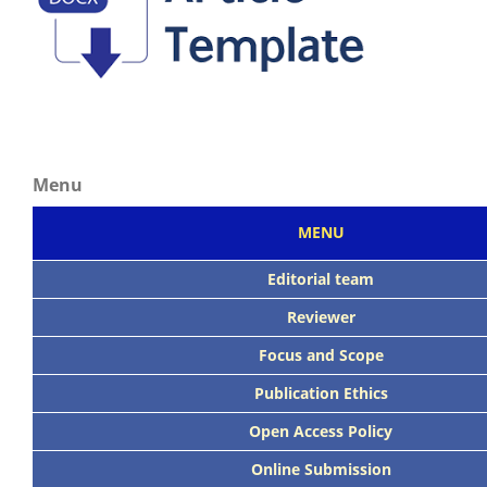
Menu
MENU
Editorial team
Reviewer
Focus
and Scope
Publication Ethics
Open Access Policy
Online Submission