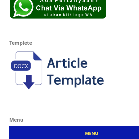
Templete
Menu
MENU