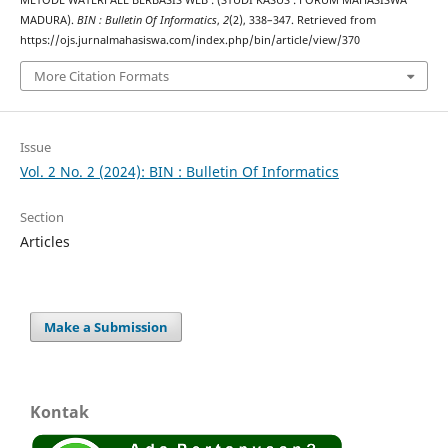
METODE WATERFALL BERBASIS WEB : (STUDI KASUS : FORUM MAHASISWA
MADURA).
BIN : Bulletin Of Informatics
,
2
(2), 338–347. Retrieved from
https://ojs.jurnalmahasiswa.com/index.php/bin/article/view/370
More Citation Formats
Issue
Vol. 2 No. 2 (2024): BIN : Bulletin Of Informatics
Section
Articles
Make a Submission
Kontak