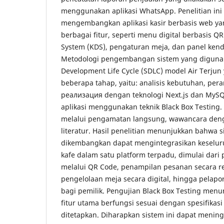
menggunakan aplikasi WhatsApp. Penelitian ini
mengembangkan aplikasi kasir berbasis web ya
berbagai fitur, seperti menu digital berbasis QR
System (KDS), pengaturan meja, dan panel kenda
Metodologi pengembangan sistem yang diguna
Development Life Cycle (SDLC) model Air Terju
beberapa tahap, yaitu: analisis kebutuhan, per
реализация dengan teknologi Next.js dan MySQ
aplikasi menggunakan teknik Black Box Testing.
melalui pengamatan langsung, wawancara deng
literatur. Hasil penelitian menunjukkan bahwa 
dikembangkan dapat mengintegrasikan keseluru
kafe dalam satu platform terpadu, dimulai dar
melalui QR Code, penampilan pesanan secara re
pengelolaan meja secara digital, hingga pelapo
bagi pemilik. Pengujian Black Box Testing men
fitur utama berfungsi sesuai dengan spesifikas
ditetapkan. Diharapkan sistem ini dapat meningk