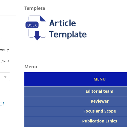
Templete
un
etin Of
p/bin/
Menu
MENU
Editorial team
Reviewer
 Of
Focus
and Scope
Publication Ethics