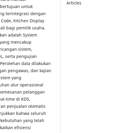
Articles
 bertujuan untuk
ng terintegrasi dengan
 Code, Kitchen Display
li bagi pemilik usaha.
kan adalah System
n yang mencakup
ancangan sistem,
L, serta pengujian
 Perolehan data dilakukan
an pengawas, dan kajian
sistem yang
han alur operasional
i pemesanan pelanggan
al-time di KDS,
ran penjualan otomatis
unjukkan bahwa seluruh
i kebutuhan yang telah
atkan efisiensi