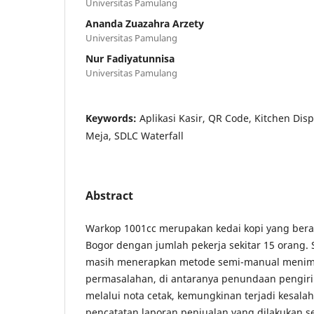
Universitas Pamulang
Ananda Zuazahra Arzety
Universitas Pamulang
Nur Fadiyatunnisa
Universitas Pamulang
Keywords:
Aplikasi Kasir, QR Code, Kitchen Di
Meja, SDLC Waterfall
Abstract
Warkop 1001cc merupakan kedai kopi yang beral
Bogor dengan jumlah pekerja sekitar 15 orang. 
masih menerapkan metode semi-manual menim
permasalahan, di antaranya penundaan pengir
melalui nota cetak, kemungkinan terjadi kesala
pencatatan laporan penjualan yang dilakukan 