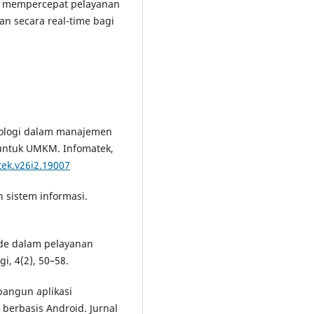
, mempercepat pelayanan
n secara real-time bagi
eknologi dalam manajemen
b untuk UMKM. Infomatek,
tek.v26i2.19007
n sistem informasi.
code dalam pelayanan
i, 4(2), 50–58.
bangun aplikasi
erbasis Android. Jurnal