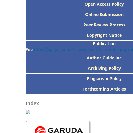
Open Access Policy
Online Submission
Peer
Review Process
Copyright Notice
Publication
Fee
https://ojs.jurnalmahasiswa.com/ojs/index.php/
Author Guideline
Archiving Policy
Plagiarism Policy
Forthcoming Articles
Index