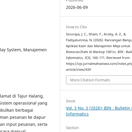
2026-06-09
How to Cite
Sinuraya, J. C., Ilham, F., Arzety, A. Z., &
Fadiyatunnisa, N. (2026). Rancangan Bang
Aplikasi Kasir dan Manajemen Meja untuk
splay System, Manajemen
Restoran/Kafe di Warkop 1001cc.
BIN : Bull
Informatics
,
3
(3), 160–171. Retrieved from
https://ojs.jurnalmahasiswa.com/index.ph
article/view/439
More Citation Formats
amat di Tajur Halang,
Issue
Sistem operasional yang
Vol. 3 No. 3 (2026): BIN : Bulletin
bulkan berbagai
Informatics
iman pesanan ke dapur
han input pesanan, serta
Section
secara manual