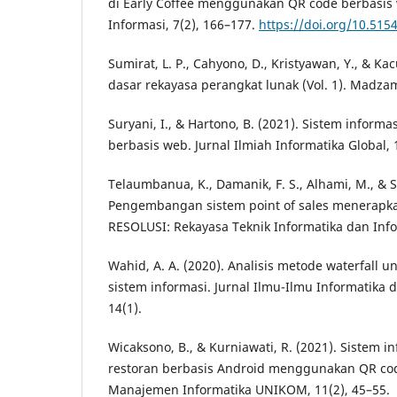
di Early Coffee menggunakan QR code berbasis 
Informasi, 7(2), 166–177.
https://doi.org/10.515
Sumirat, L. P., Cahyono, D., Kristyawan, Y., & Kac
dasar rekayasa perangkat lunak (Vol. 1). Madza
Suryani, I., & Hartono, B. (2021). Sistem inform
berbasis web. Jurnal Ilmiah Informatika Global, 
Telaumbanua, K., Damanik, F. S., Alhami, M., & S
Pengembangan sistem point of sales menerapk
RESOLUSI: Rekayasa Teknik Informatika dan Info
Wahid, A. A. (2020). Analisis metode waterfall
sistem informasi. Jurnal Ilmu-Ilmu Informatik
14(1).
Wicaksono, B., & Kurniawati, R. (2021). Sistem i
restoran berbasis Android menggunakan QR cod
Manajemen Informatika UNIKOM, 11(2), 45–55.