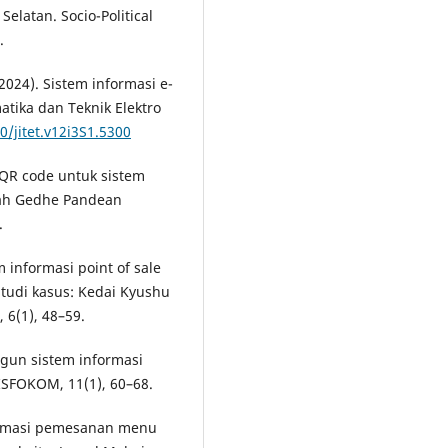
elatan. Socio-Political
.
 (2024). Sistem informasi e-
atika dan Teknik Elektro
0/jitet.v12i3S1.5300
i QR code untuk sistem
ah Gedhe Pandean
.
m informasi point of sale
tudi kasus: Kedai Kyushu
 6(1), 48–59.
ngun sistem informasi
ISFOKOM, 11(1), 60–68.
nformasi pemesanan menu