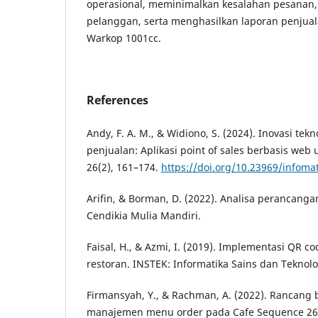
operasional, meminimalkan kesalahan pesanan
pelanggan, serta menghasilkan laporan penjuala
Warkop 1001cc.
References
Andy, F. A. M., & Widiono, S. (2024). Inovasi t
penjualan: Aplikasi point of sales berbasis we
26(2), 161–174.
https://doi.org/10.23969/infoma
Arifin, & Borman, D. (2022). Analisa perancanga
Cendikia Mulia Mandiri.
Faisal, H., & Azmi, I. (2019). Implementasi QR 
restoran. INSTEK: Informatika Sains dan Teknolog
Firmansyah, Y., & Rachman, A. (2022). Rancang 
manajemen menu order pada Cafe Sequence 26 b