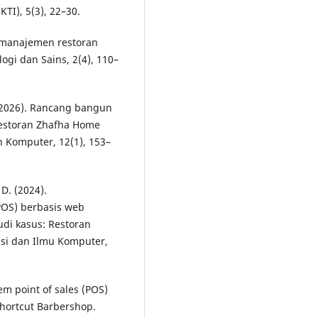
TI), 5(3), 22–30.
si manajemen restoran
ogi dan Sains, 2(4), 110–
. (2026). Rancang bangun
estoran Zhafha Home
n Komputer, 12(1), 153–
D. (2024).
POS) berbasis web
di kasus: Restoran
asi dan Ilmu Komputer,
em point of sales (POS)
Shortcut Barbershop.