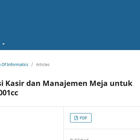
t
in Of Informatics
/
Articles
i Kasir dan Manajemen Meja untuk
001cc
PDF
Published