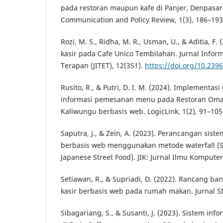
pada restoran maupun kafe di Panjer, Denpasar S
Communication and Policy Review, 1(3), 186–193
Rozi, M. S., Ridha, M. R., Usman, U., & Aditia, F.
kasir pada Cafe Unico Tembilahan. Jurnal Inform
Terapan (JITET), 12(3S1).
https://doi.org/10.2396
Rusito, R., & Putri, D. I. M. (2024). Implementas
informasi pemesanan menu pada Restoran Om
Kaliwungu berbasis web. LogicLink, 1(2), 91–105
Saputra, J., & Zein, A. (2023). Perancangan siste
berbasis web menggunakan metode waterfall (S
Japanese Street Food). JIK: Jurnal Ilmu Komputer,
Setiawan, R., & Supriadi, D. (2022). Rancang ba
kasir berbasis web pada rumah makan. Jurnal S
Sibagariang, S., & Susanti, J. (2023). Sistem i