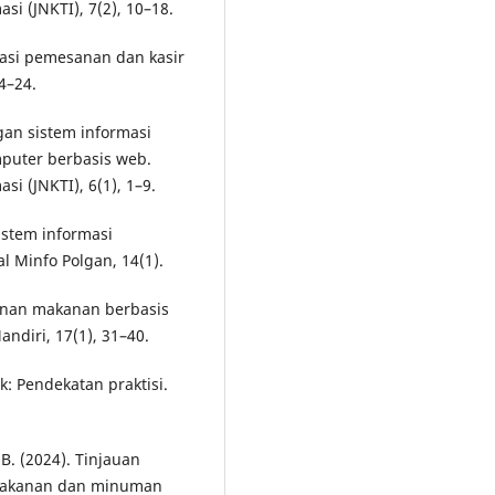
si (JNKTI), 7(2), 10–18.
rmasi pemesanan dan kasir
4–24.
gan sistem informasi
mputer berbasis web.
i (JNKTI), 6(1), 1–9.
sistem informasi
 Minfo Polgan, 14(1).
sanan makanan berbasis
ndiri, 17(1), 31–40.
k: Pendekatan praktisi.
 B. (2024). Tinjauan
 makanan dan minuman