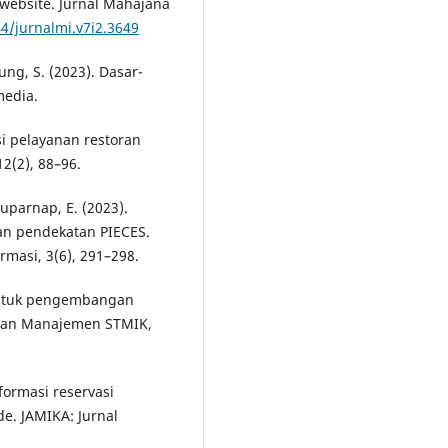
website. Jurnal Mahajana
44/jurnalmi.v7i2.3649
ung, S. (2023). Dasar-
media.
asi pelayanan restoran
12(2), 88–96.
uparnap, E. (2023).
an pendekatan PIECES.
rmasi, 3(6), 291–298.
 untuk pengembangan
a dan Manajemen STMIK,
nformasi reservasi
e. JAMIKA: Jurnal