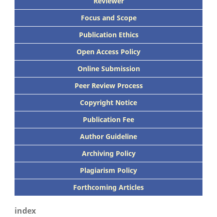
Reviewer
Focus
and Scope
Publication Ethics
Open Access Policy
Online Submission
Peer
Review Process
Copyright Notice
Publication
Fee
Author Guideline
Archiving Policy
Plagiarism Policy
Forthcoming Articles
index