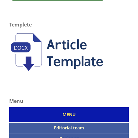
Templete
Menu
MENU
Editorial team