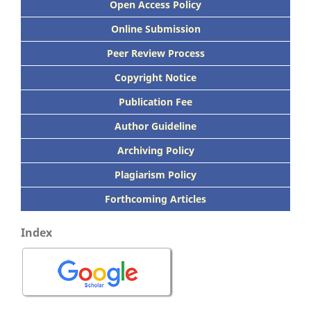
Open Access Policy
Online Submission
Peer
Review Process
Copyright Notice
Publication
Fee
Author Guideline
Archiving Policy
Plagiarism Policy
Forthcoming Articles
Index